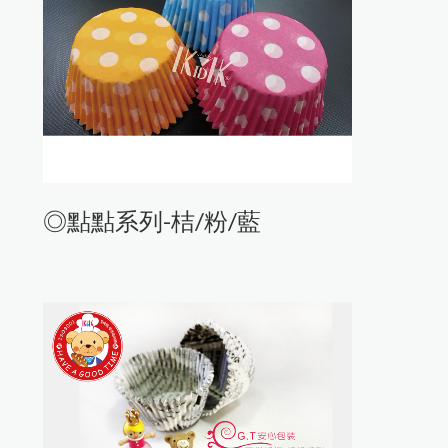
◎點點系列-桔/粉/藍