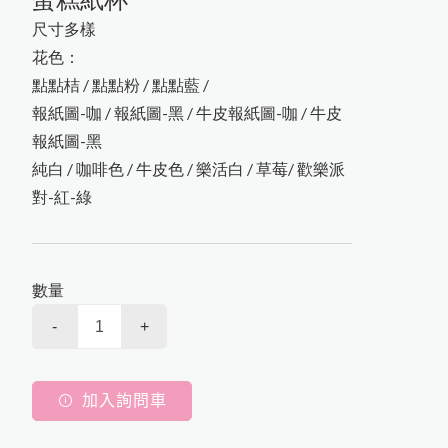
Language
尺寸多樣
公司簡介
繁體中文
Menu
花色：
點點桔 / 點點粉 / 點點藍 /
最新消息
報紙圖-咖 / 報紙圖-黑 / 牛皮報紙圖-咖 / 牛皮
產品介紹
報紙圖-黑
純白 / 咖啡色 / 牛皮色 / 樂活白 / 草莓/ 歡樂派
對-紅-綠
聯絡我們
問與答
數量
-
+
加入詢問車